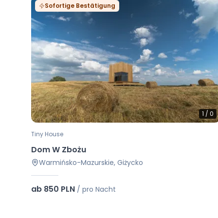
Sofortige Bestätigung
1
/
0
Tiny House
Dom W Zbożu
Warmińsko-Mazurskie, Giżycko
ab 850 PLN
/
pro Nacht