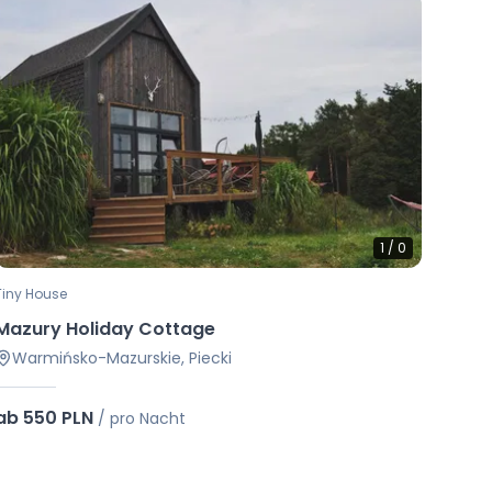
1
/
0
Tiny House
Mazury Holiday Cottage
Warmińsko-Mazurskie, Piecki
ab 550 PLN
/
pro Nacht