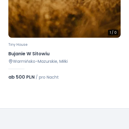
1
/
0
Tiny House
Bujanie W Sitowiu
Warmińsko-Mazurskie, Miłki
ab 500 PLN
/
pro Nacht