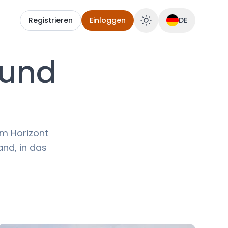
Registrieren
Einloggen
DE
 und
m Horizont
and, in das