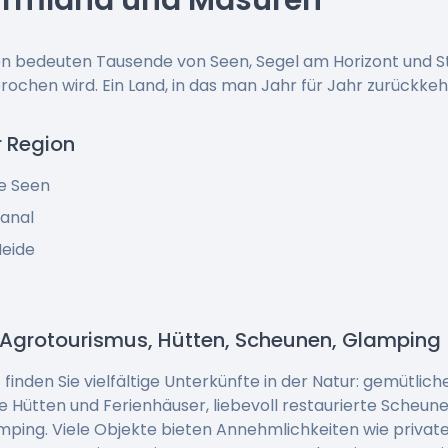
 Ermland und Masuren
 bedeuten Tausende von Seen, Segel am Horizont und Sti
ochen wird. Ein Land, in das man Jahr für Jahr zurückkeh
r Region
e Seen
anal
Heide
 Agrotourismus, Hütten, Scheunen, Glamping
inden Sie vielfältige Unterkünfte in der Natur: gemütlic
e Hütten und Ferienhäuser, liebevoll restaurierte Scheun
amping. Viele Objekte bieten Annehmlichkeiten wie privat