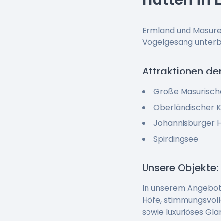
Hütten in
Ermland und Masuren
Vogelgesang unterbr
Attraktionen de
Große Masurisch
Oberländischer K
Johannisburger 
Spirdingsee
Unsere Objekte:
In unserem Angebot f
Höfe, stimmungsvoll
sowie luxuriöses Gl