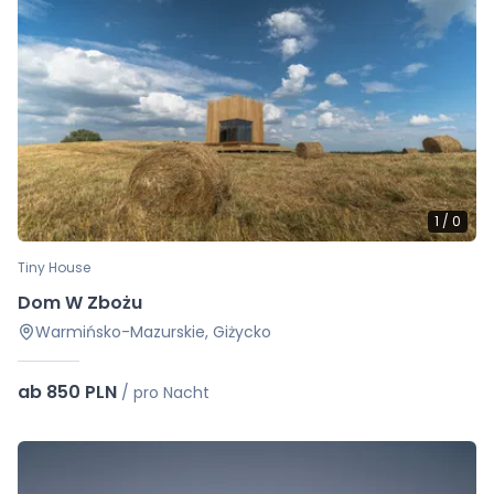
1
/
0
Tiny House
Dom W Zbożu
Warmińsko-Mazurskie, Giżycko
ab 850 PLN
/
pro Nacht