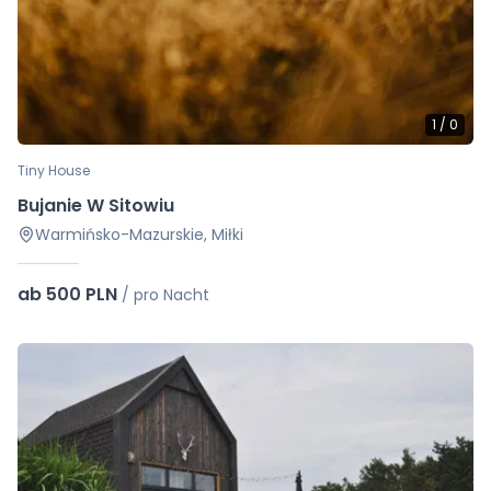
1
/
0
Tiny House
Bujanie W Sitowiu
Warmińsko-Mazurskie, Miłki
ab 500 PLN
/
pro Nacht