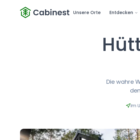
Unsere Orte
Entdecken
Hüt
Die wahre Wi
den
Im 