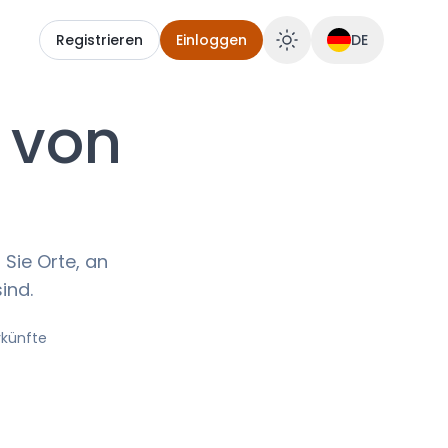
Registrieren
Einloggen
DE
 von
 Sie Orte, an
ind.
rkünfte