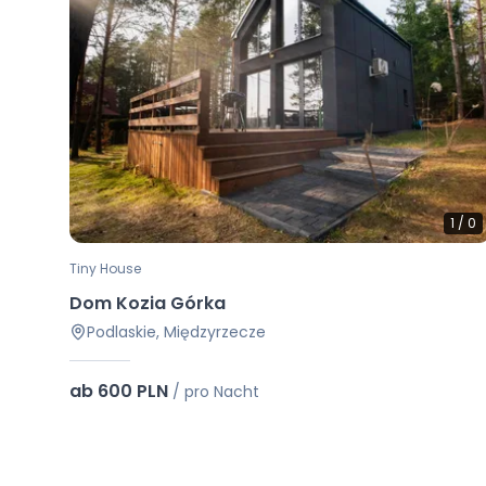
1
/
0
Tiny House
Dom Kozia Górka
Podlaskie, Międzyrzecze
ab 600 PLN
/
pro Nacht