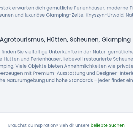
lystok erwarten dich gemütliche Ferienhäuser, moderne T
unen und luxuriöse Glamping-Zelte. Knyszyn-Urwald, Na
 Agrotourismus, Hütten, Scheunen, Glamping
inden Sie vielfältige Unterkünfte in der Natur: gemütlic
e Hütten und Ferienhäuser, liebevoll restaurierte Scheun
amping. Viele Objekte bieten Annehmlichkeiten wie privat
berzeugen mit Premium-Ausstattung und Designer-Interi
che Naturumgebung und hohe Standards – jeder findet ei
Brauchst du Inspiration? Sieh dir unsere
beliebte Suchen