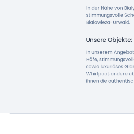
In der Nähe von Bia
stimmungsvolle Sche
Białowieża-Urwald.
Unsere Objekte:
In unserem Angebot f
Höfe, stimmungsvoll
sowie luxuriöses Gl
Whirlpool, andere ü
ihnen die authentis