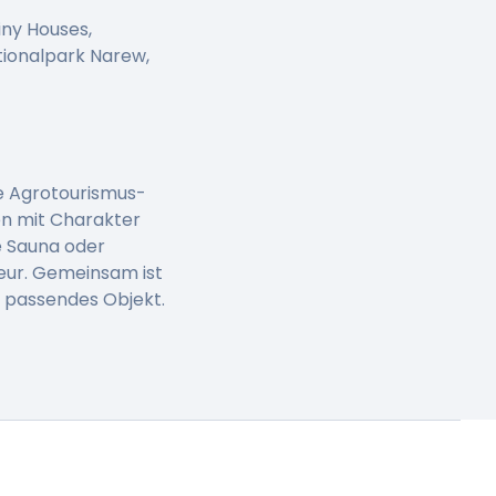
iny Houses,
tionalpark Narew,
he Agrotourismus-
en mit Charakter
e Sauna oder
eur. Gemeinsam ist
n passendes Objekt.