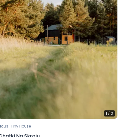
1
/
0
Haus · Tiny House
Chatki Na Skraju