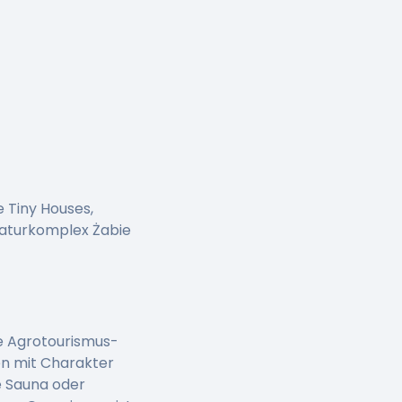
 Tiny Houses,
Naturkomplex Żabie
he Agrotourismus-
en mit Charakter
e Sauna oder