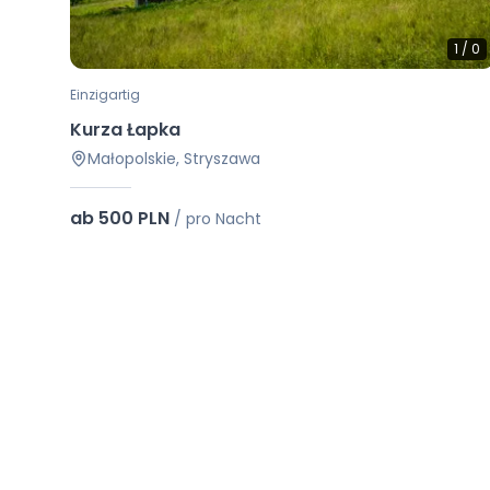
1
/
0
Einzigartig
Kurza Łapka
Małopolskie, Stryszawa
ab 500 PLN
/
pro Nacht