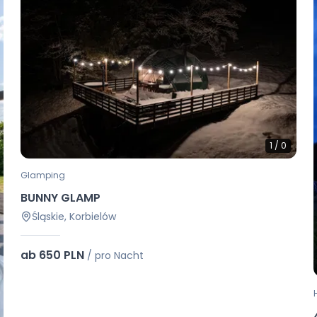
1
/
0
Glamping
BUNNY GLAMP
Śląskie, Korbielów
ab 650 PLN
/
pro Nacht