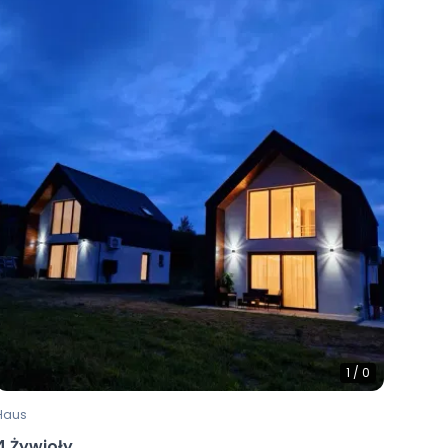
1
/
0
Haus
4 Żywioły