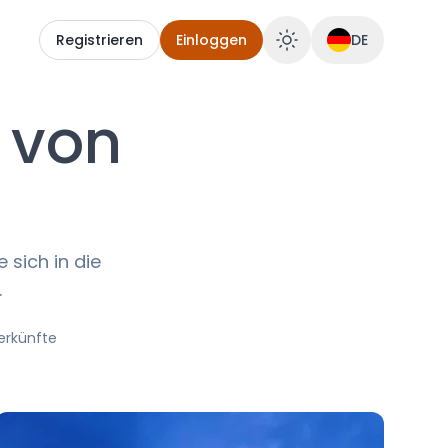
Registrieren
Einloggen
DE
 von
 sich in die
.
terkünfte