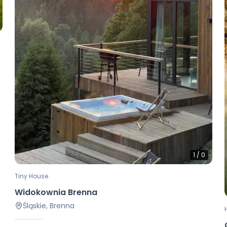
1
/
0
Tiny House
Widokownia Brenna
Śląskie, Brenna