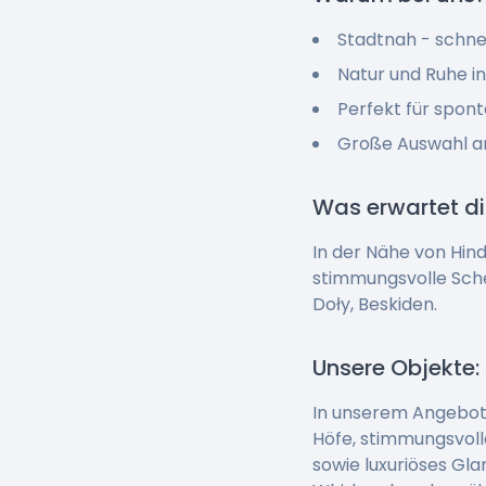
Stadtnah - schne
Natur und Ruhe i
Perfekt für spon
Große Auswahl a
Was erwartet d
In der Nähe von Hin
stimmungsvolle Sche
Doły, Beskiden.
Unsere Objekte:
In unserem Angebot f
Höfe, stimmungsvoll
sowie luxuriöses Gl