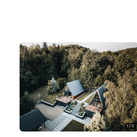
1
/
0