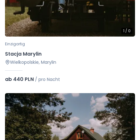
1
/
0
Einzigartig
Stacja Marylin
Wielkopolskie, Marylin
ab 440 PLN
/
pro Nacht