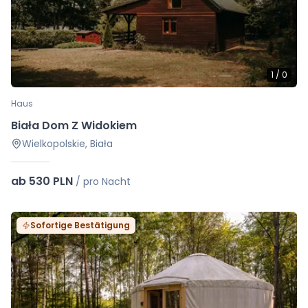
1
/
0
Haus
Biała Dom Z Widokiem
Wielkopolskie, Biała
ab 530 PLN
/
pro Nacht
Sofortige Bestätigung