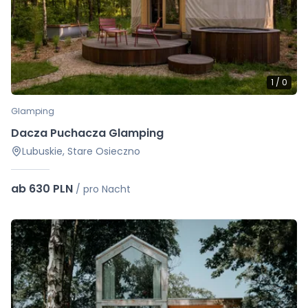
1
/
0
Glamping
Dacza Puchacza Glamping
Lubuskie, Stare Osieczno
ab 630 PLN
/
pro Nacht