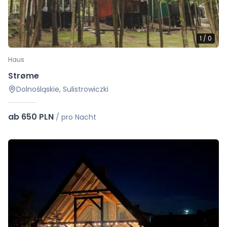
1
/
0
Haus
Strøme
Dolnośląskie, Sulistrowiczki
ab 650 PLN
/
pro Nacht