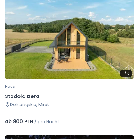
1
/
0
Haus
Stodoła Izera
Dolnośląskie, Mirsk
ab 800 PLN
/
pro Nacht