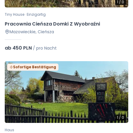
1
/
0
Tiny House · Einzigartig
Pracownia Cieńsza Domki Z Wyobraźni
Mazowieckie, Cieńsza
ab 450 PLN
/
pro Nacht
Sofortige Bestätigung
1
/
0
Haus