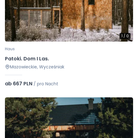
1
/
0
Haus
Patoki. Dom I Las.
Mazowieckie, Wycześniak
ab 667 PLN
/
pro Nacht