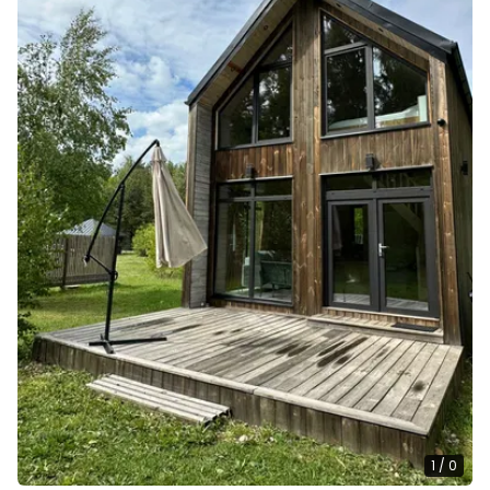
1
/
0