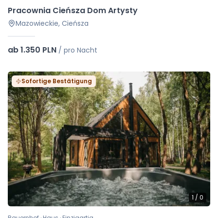
Pracownia Cieńsza Dom Artysty
Mazowieckie, Cieńsza
ab 1.350 PLN
/
pro Nacht
Sofortige Bestätigung
1
/
0
Bauernhof · Haus · Einzigartig