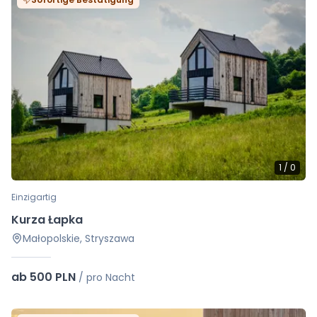
1
/
0
Einzigartig
Kurza Łapka
Małopolskie, Stryszawa
ab 500 PLN
/
pro Nacht