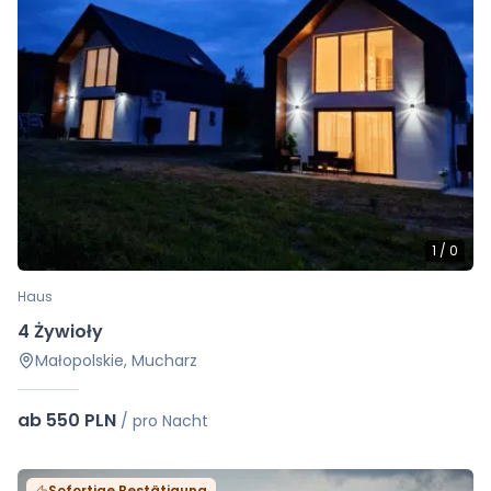
1
/
0
Haus
4 Żywioły
Małopolskie, Mucharz
ab 550 PLN
/
pro Nacht
Sofortige Bestätigung