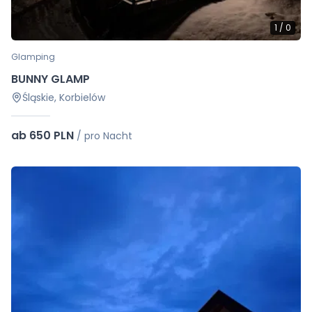
1
/
0
Glamping
BUNNY GLAMP
Śląskie, Korbielów
ab 650 PLN
/
pro Nacht