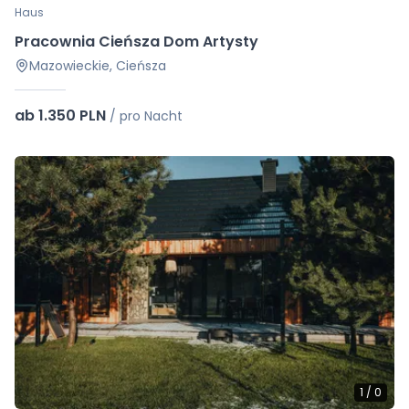
Haus
Pracownia Cieńsza Dom Artysty
Mazowieckie, Cieńsza
ab 1.350 PLN
/
pro Nacht
1
/
0