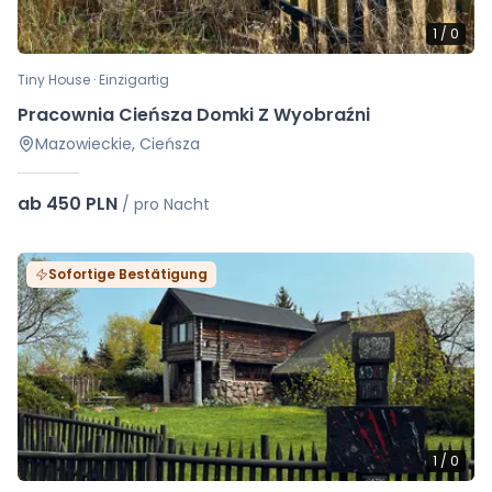
1
/
0
Tiny House · Einzigartig
Pracownia Cieńsza Domki Z Wyobraźni
Mazowieckie, Cieńsza
ab 450 PLN
/
pro Nacht
Sofortige Bestätigung
1
/
0