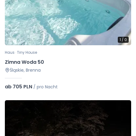
1
/
0
Haus · Tiny House
Zimna Woda 50
Śląskie, Brenna
ab 705 PLN
/
pro Nacht