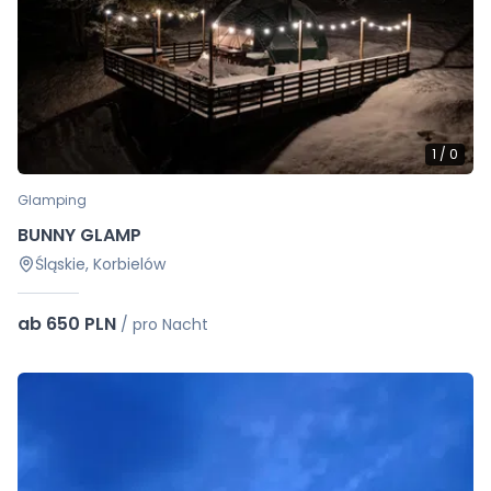
1
/
0
Glamping
BUNNY GLAMP
Śląskie, Korbielów
ab 650 PLN
/
pro Nacht