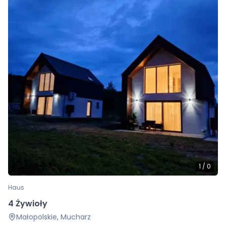
1
/
0
Haus
4 Żywioły
Małopolskie, Mucharz