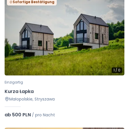
Sofortige Bestätigung
1
/
0
Einzigartig
Kurza Łapka
Małopolskie, Stryszawa
ab 500 PLN
/
pro Nacht