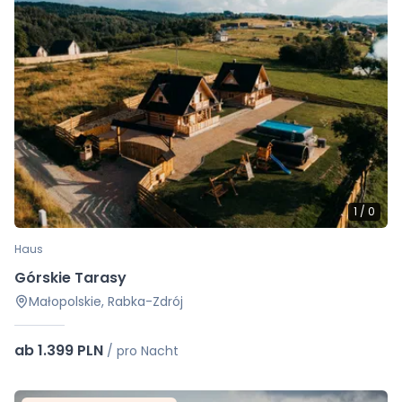
1
/
0
Haus
Górskie Tarasy
Małopolskie, Rabka-Zdrój
ab 1.399 PLN
/
pro Nacht