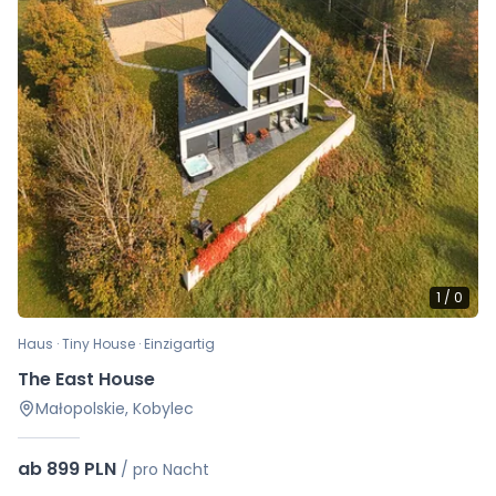
1
/
0
Haus · Tiny House · Einzigartig
The East House
Małopolskie, Kobylec
ab 899 PLN
/
pro Nacht