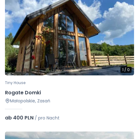
1
/
0
Tiny House
Rogate Domki
Małopolskie, Zasań
ab 400 PLN
/
pro Nacht