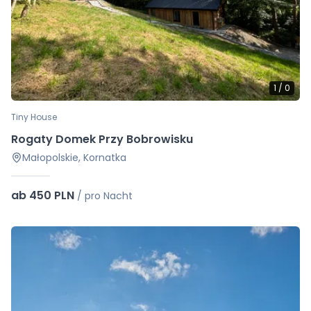
1
/
0
Tiny House
Rogaty Domek Przy Bobrowisku
Małopolskie, Kornatka
ab 450 PLN
/
pro Nacht