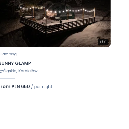
1
/
0
Glamping
BUNNY GLAMP
Śląskie, Korbielów
from PLN 650
/
per night