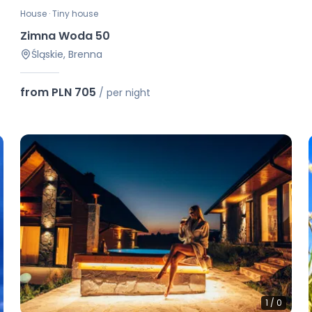
House · Tiny house
Zimna Woda 50
Śląskie, Brenna
from PLN 705
/
per night
1
/
0