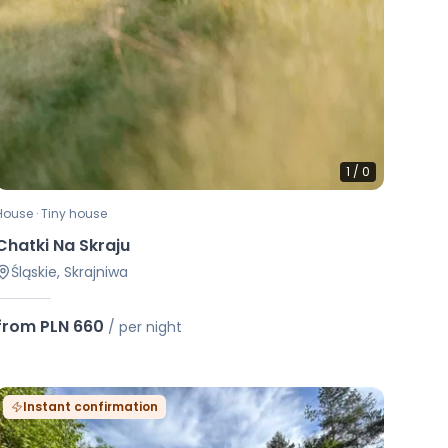
1
/
0
House · Tiny house
Chatki Na Skraju
Śląskie, Skrajniwa
from PLN 660
/
per night
Instant confirmation