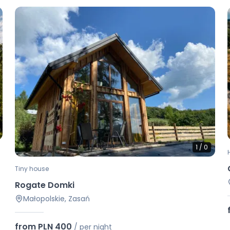
1
/
0
Tiny house
Rogate Domki
Małopolskie, Zasań
from PLN 400
/
per night