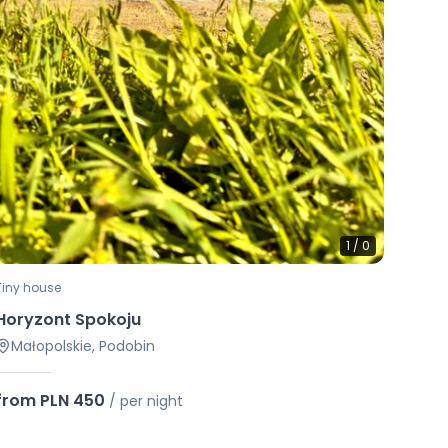
1
/
0
Tiny house
Horyzont Spokoju
Małopolskie, Podobin
from PLN 450
/
per night