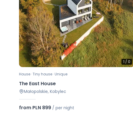
1
/
0
House · Tiny house · Unique
The East House
Małopolskie, Kobylec
from PLN 899
/
per night