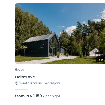
1
/
0
House
OdlotLove
Świętokrzyskie, Jędrzejów
from PLN 1,150
/
per night