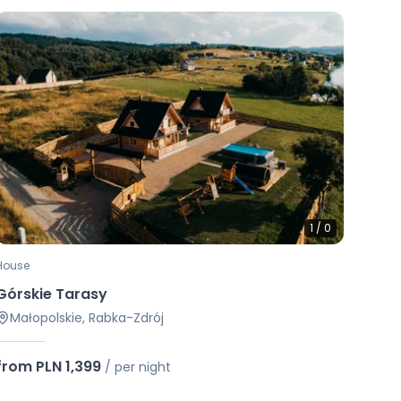
1
/
0
House
Górskie Tarasy
Małopolskie, Rabka-Zdrój
from PLN 1,399
/
per night