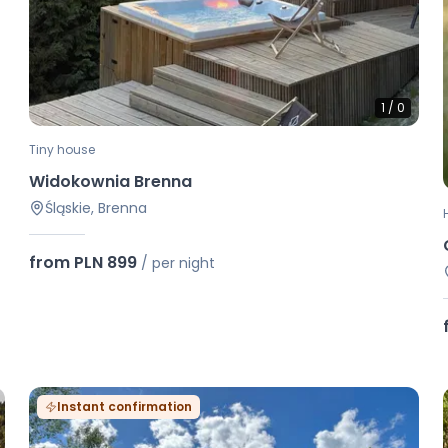
1
/
0
Tiny house
Widokownia Brenna
Śląskie, Brenna
from PLN 899
/
per night
Instant confirmation