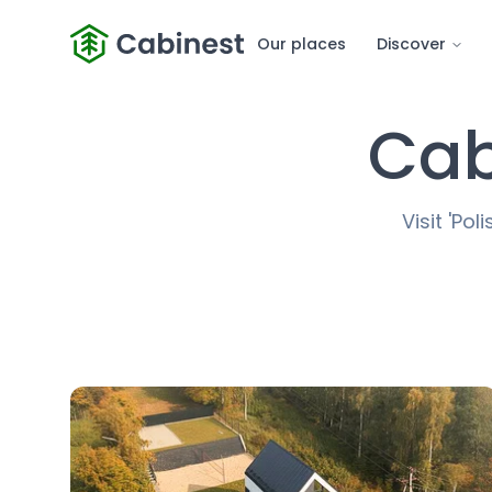
Our places
Discover
Cab
Visit 'Po