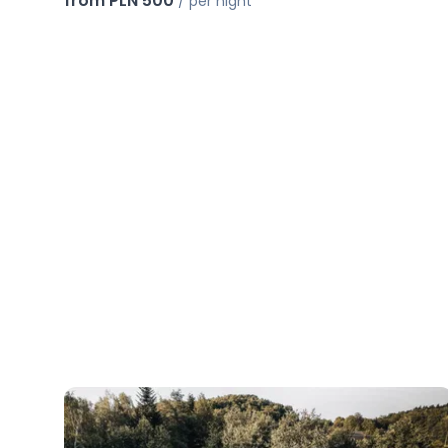
from PLN 500
/
per night