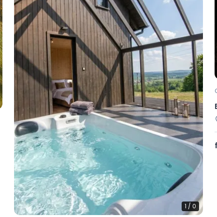
1
/
0