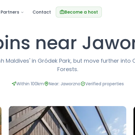
Partners
Contact
Become a host
ins near Jawo
lish Maldives' in Gródek Park, but move further int
Forests.
Within 100km
Near: Jaworzno
Verified properties