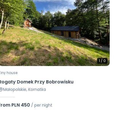
1
/
0
Tiny house
Rogaty Domek Przy Bobrowisku
Małopolskie, Kornatka
from PLN 450
/
per night