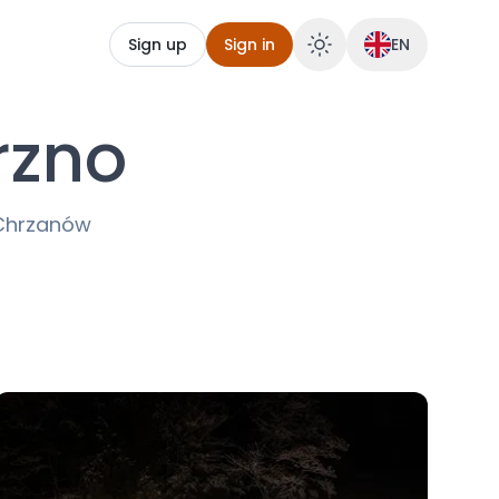
Sign up
Sign in
EN
rzno
o Chrzanów