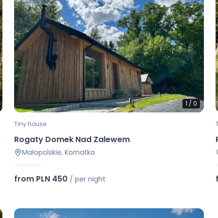
1
/
0
Tiny house
Rogaty Domek Nad Zalewem
Małopolskie, Kornatka
from PLN 450
/
per night