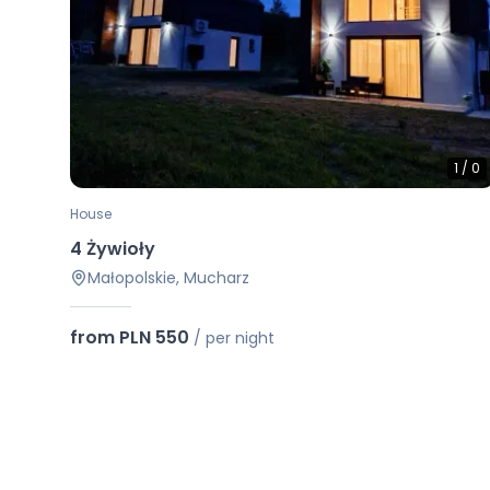
1
/
0
House
4 Żywioły
Małopolskie, Mucharz
from PLN 550
/
per night