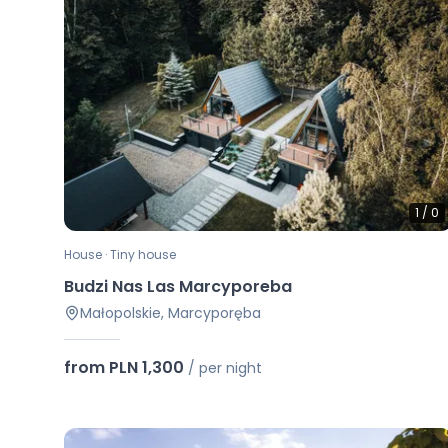
1
/
0
House · Tiny house
Budzi Nas Las Marcyporeba
Małopolskie, Marcyporęba
from PLN 1,300
/
per night