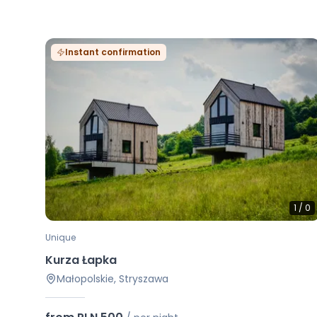
Instant confirmation
1
/
0
Unique
Kurza Łapka
Małopolskie, Stryszawa