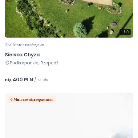
1
/
0
Дім · Маленький будинок
Sielska Chyża
Podkarpackie, Rzepedź
від 400 PLN
/
за ніч
Миттєве підтвердження