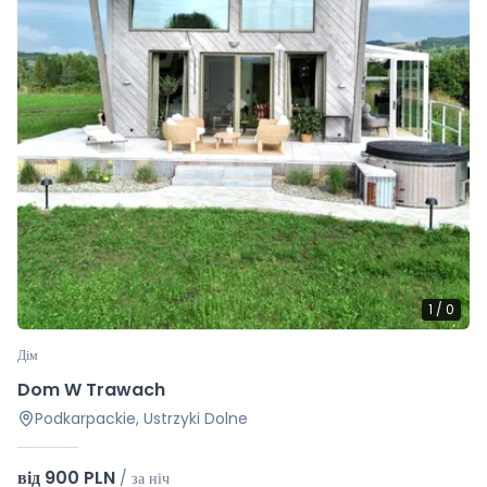
1
/
0
Дім
Dom W Trawach
Podkarpackie, Ustrzyki Dolne
від 900 PLN
/
за ніч