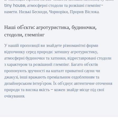
tiny house, атмосферні стодоли та розкішні глемпінг-
намети. Низькі Бескиди, Чорноріки, Прорив Віслока.
Наші об'єкти: агротуристика, будиночки,
стодоли, глемпінг
У нашій пропозиції ви знайдете різноманітні форми
відпочинку серед природи: затишну агротуристику,
атмосферні будиночки та хатинки, відреставровані стодоли
з характером та розкішний глемпінг. Багато об'єктів
пропонують зручності на кшталт приватної сауни чи
джакузі, інші вражають преміальним оздобленням та
дизайнерським інтер'єром. Їх об'єднує автентичне оточення
природи та висока якість – кожен знайде місце під свої
очікування.