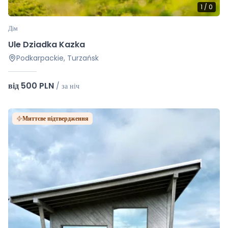
1
/
0
Дім
Ule Dziadka Kazka
Podkarpackie, Turzańsk
від 500 PLN
/
за ніч
Миттєве підтвердження