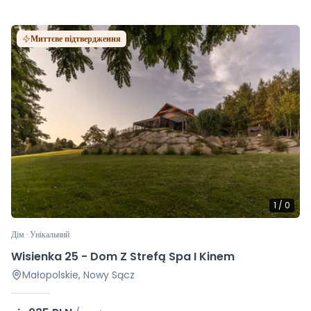
Миттєве підтвердження
1
/
0
Дім · Унікальний
Wisienka 25 - Dom Z Strefą Spa I Kinem
Małopolskie, Nowy Sącz