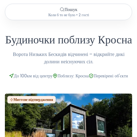
Пошук
Коли б то не було • 2 гості
Будиночки поблизу Кросна
Ворота Низьких Бескидів відчинені – відкрийте дикі
долини неіснуючих сіл.
До 100км від центру
Поблизу: Кросна
Перевірені об'єкти
Миттєве підтвердження