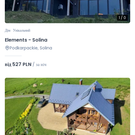
1
/
0
Дім · Унікальний
Elements - Solina
Podkarpackie, Solina
від 527 PLN
/
за ніч