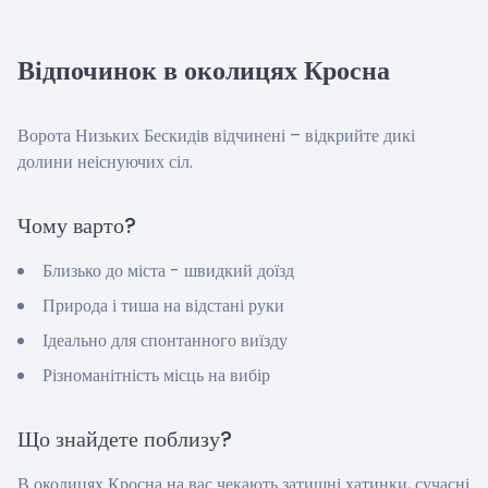
Відпочинок в околицях Кросна
Ворота Низьких Бескидів відчинені – відкрийте дикі
долини неіснуючих сіл.
Чому варто?
Близько до міста - швидкий доїзд
Природа і тиша на відстані руки
Ідеально для спонтанного виїзду
Різноманітність місць на вибір
Що знайдете поблизу?
В околицях Кросна на вас чекають затишні хатинки, сучасні