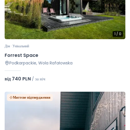
1
/
0
Дім · Унікальний
Forrest Space
Podkarpackie, Wola Rafałowska
від 740 PLN
/
за ніч
Миттєве підтвердження