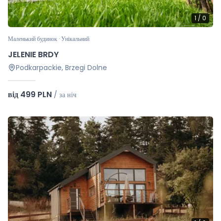
1
/
0
Маленький будинок · Унікальний
JELENIE BRDY
Podkarpackie, Brzegi Dolne
від 499 PLN
/
за ніч