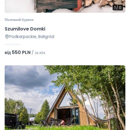
1
/
0
Маленький будинок
Szumilove Domki
Podkarpackie, Baligród
від 550 PLN
/
за ніч