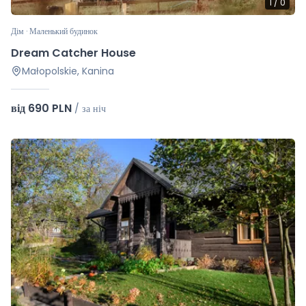
1
/
0
Дім · Маленький будинок
Dream Catcher House
Małopolskie, Kanina
від 690 PLN
/
за ніч