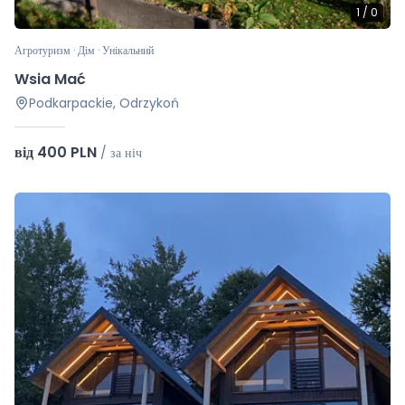
1
/
0
Агротуризм · Дім · Унікальний
Wsia Mać
Podkarpackie, Odrzykoń
від 400 PLN
/
за ніч