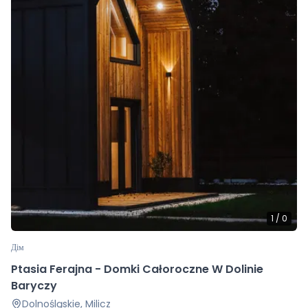
1
/
0
Дім
Ptasia Ferajna - Domki Całoroczne W Dolinie
Baryczy
Dolnośląskie, Milicz