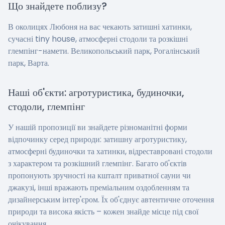
Що знайдете поблизу?
В околицях Любоня на вас чекають затишні хатинки,
сучасні tiny house, атмосферні стодоли та розкішні
глемпінг-намети. Великопольський парк, Рогалінський
парк, Варта.
Наші об'єкти: агротуристика, будиночки,
стодоли, глемпінг
У нашій пропозиції ви знайдете різноманітні форми
відпочинку серед природи: затишну агротуристику,
атмосферні будиночки та хатинки, відреставровані стодоли
з характером та розкішний глемпінг. Багато об'єктів
пропонують зручності на кшталт приватної сауни чи
джакузі, інші вражають преміальним оздобленням та
дизайнерським інтер'єром. Їх об'єднує автентичне оточення
природи та висока якість – кожен знайде місце під свої
очікування.