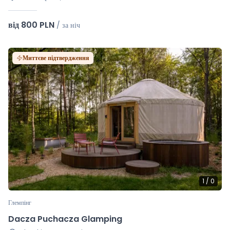
від 800 PLN
/
за ніч
Миттєве підтвердження
1
/
0
Глемпінг
Dacza Puchacza Glamping