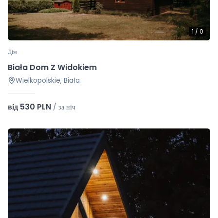
1
/
0
Дім
Biała Dom Z Widokiem
Wielkopolskie, Biała
від 530 PLN
/
за ніч