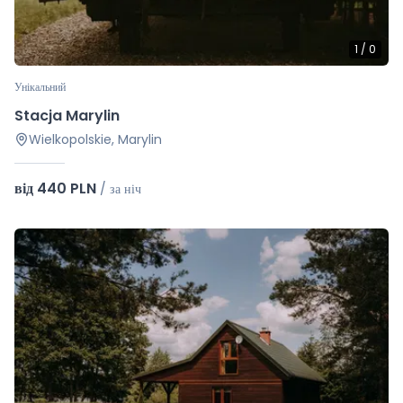
1
/
0
Унікальний
Stacja Marylin
Wielkopolskie, Marylin
від 440 PLN
/
за ніч