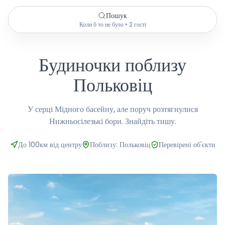
Пошук
Коли б то не було • 2 гості
Будиночки поблизу
Польковіц
У серці Мідного басейну, але поруч розтягнулися
Нижньосілезькі бори. Знайдіть тишу.
До 100км від центру
Поблизу: Польковіц
Перевірені об'єкти