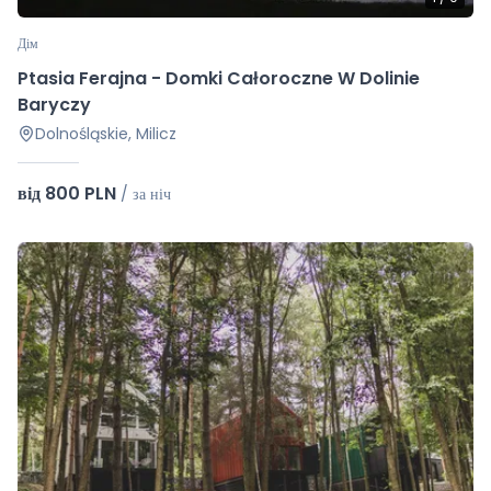
Дім
Ptasia Ferajna - Domki Całoroczne W Dolinie
Baryczy
Dolnośląskie, Milicz
від 800 PLN
/
за ніч