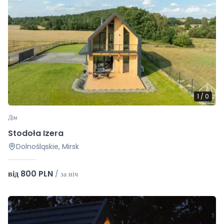
1
/
0
Дім
Stodoła Izera
Dolnośląskie, Mirsk
від 800 PLN
/
за ніч