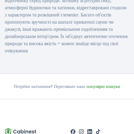
відпочинку серед природи: затишну агротуристику,
атмосферні будиночки та хатинки, відреставровані стодоли
з характером та розкішний глемпінг. Багато об'єктів
пропонують зручності на кшталт приватної сауни чи
джакузі, інші вражають преміальним оздобленням та
дизайнерським інтер'єром. Їх об'єднує автентичне оточення
природи та висока якість – кожен знайде місце під свої
очікування.
Потрібне натхнення? Перегляньте наші
популярні пошуки