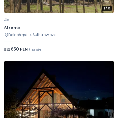
1
/
0
Дім
Strøme
Dolnośląskie, Sulistrowiczki
від 650 PLN
/
за ніч