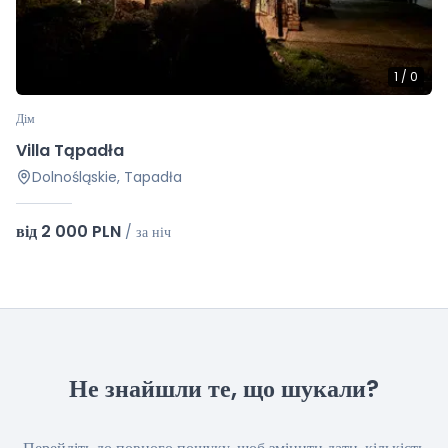
1
/
0
Дім
Villa Tąpadła
Dolnośląskie, Tapadła
від 2 000 PLN
/
за ніч
Не знайшли те, що шукали?