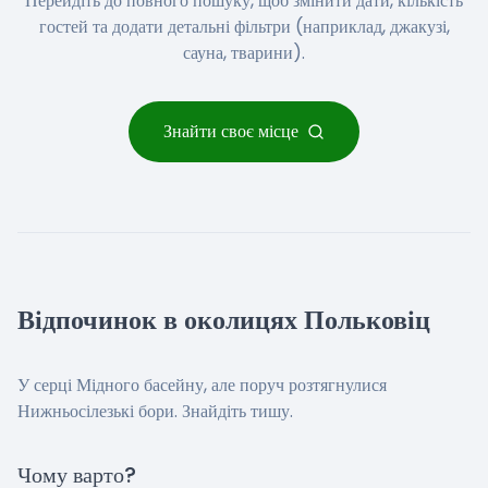
Перейдіть до повного пошуку, щоб змінити дати, кількість
гостей та додати детальні фільтри (наприклад, джакузі,
сауна, тварини).
Знайти своє місце
Відпочинок в околицях Польковіц
У серці Мідного басейну, але поруч розтягнулися
Нижньосілезькі бори. Знайдіть тишу.
Чому варто?