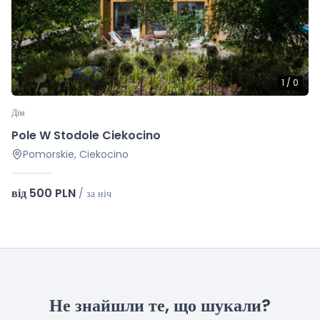
1
/
0
Дім
Pole W Stodole Ciekocino
Pomorskie, Ciekocino
від 500 PLN
/
за ніч
Не знайшли те, що шукали?