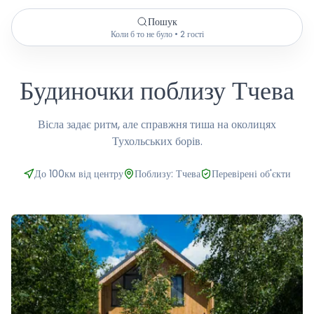
Пошук
Коли б то не було • 2 гості
Будиночки поблизу Тчева
Вісла задає ритм, але справжня тиша на околицях
Тухольських борів.
До 100км від центру
Поблизу: Тчева
Перевірені об'єкти