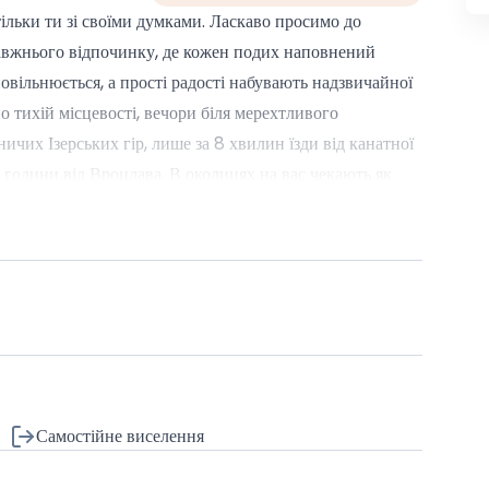
 тільки ти зі своїми думками. Ласкаво просимо до
равжнього відпочинку, де кожен подих наповнений
повільнюється, а прості радості набувають надзвичайної
по тихій місцевості, вечори біля мерехтливого
ичих Ізерських гір, лише за 8 хвилин їзди від канатної
 години від Вроцлава. В околицях на вас чекають як
 культурні об'єкти, такі як регіональні музеї, історичні
чути близькість до природи, але не відмовляється від
прагне глибокого відпочинку з сучасним акцентом.Сам
ській гармонії та спокої. Призначений для 6 осіб, він
ану кухню, затишні спальні та ванні кімнати, в яких
ти, сміятися за спільними трапезами, грати в настільні
душками, або просто слухати звуки природи.природи.
узі. Це місце є унікальним не тільки завдяки своєму
Самостійне виселення
ійної, справжньої. Стіл Ізера — це притулок, де
уритися в задоволення бути тут і зараз. Візьміть родину,