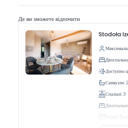
Де ви зможете відпочити
Stodoła Iz
Максимальн
Двоспальна
Доступно ц
Санвузли
:
Спальні
:
3
Двоспальне
Розмір (кв.