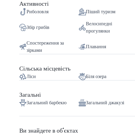
Активності
візьміть друзів і приїжджайте.до нас святкувати життя!
Риболовля
Піший туризм
Велосипедні
Збір грибів
прогулянки
Спостереження за
Плавання
зірками
Сільська місцевість
Ліси
Біля озера
Загальні
Загальний барбекю
Загальний джакузі
Ви знайдете в об'єктах