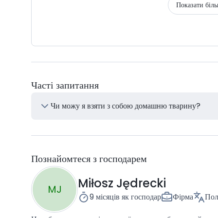
Показати біл
Часті запитання
Чи можу я взяти з собою домашню тварину?
Познайомтеся з господарем
Miłosz Jędrecki
MJ
9 місяців
як господар
Фірма
Пол