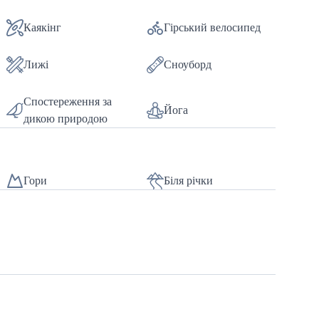
Каякінг
Гірський велосипед
Лижі
Сноуборд
Спостереження за
Йога
дикою природою
Гори
Біля річки