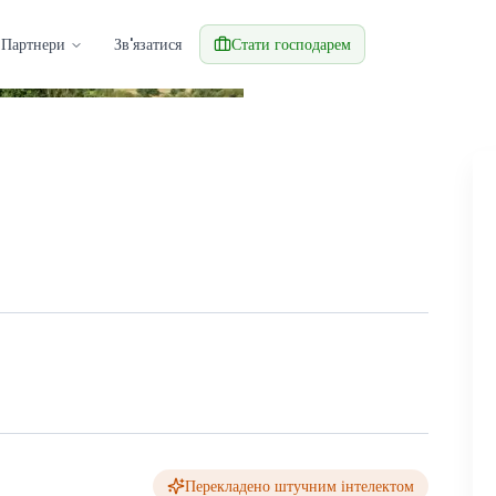
Партнери
Зв'язатися
Стати господарем
За
Перекладено штучним інтелектом