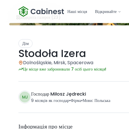
Наші місця
Відкривайте
Відкрита галерея
(23)
Дім
Stodoła Izera
Dolnośląskie, Mirsk, Spacerowa
Це місце вже забронювали 7 осіб цього місяця!
Господар
Miłosz Jędrecki
MJ
9 місяців
як господар
•
Фірма
•
Мови
:
Польська
Інформація про місце