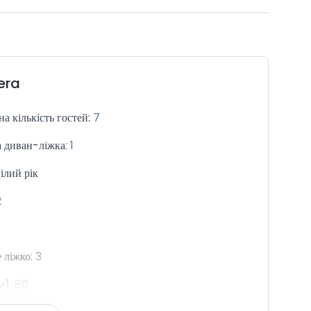
era
а кількість гостей
:
7
 диван-ліжка
:
1
ілий рік
2
 ліжко
:
3
м)
:
80