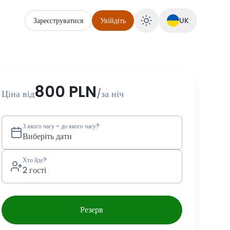
Зареєструватися
Увійдіть
UK
бронювати Stodoła Izera
800 PLN
Ціна від
/
за ніч
З якого часу - до якого часу?
Виберіть дати
Хто йде?
2 гості
Резерв