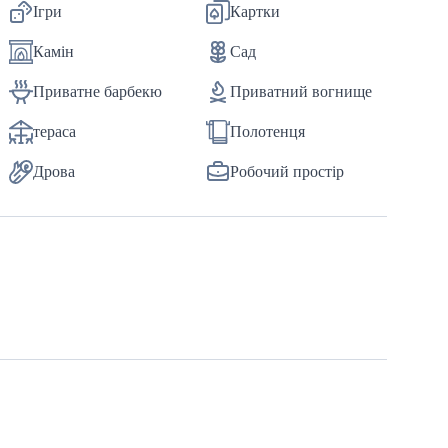
Ігри
Картки
Камін
Сад
Приватне барбекю
Приватний вогнище
тераса
Полотенця
Дрова
Робочий простір