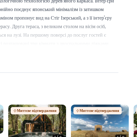
ологічною технологією дерев'яного каркаса. Інтер'єри
нійно поєднує японський мінімалізм із затишком
іном пропонує вид на Стіг Ізерський, а з її інтер'єру
су. Друга тераса, з великим столом на вісім осіб,
ться на лузі. На першому поверсі до послуг гостей є
і розташовані три кімнати з двоспальними ліжками.
ські або лісові пагорби, а на тлі чути шум сусіднього
кого можна перейти безпосередньо з тераси.
й комфорт поєднується з близькістю до природи.
Миттєве підтвердження
Миттєве підтвердження