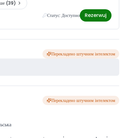
ьше
(39)
Rezerwuj
Статус: Доступно
Перекладено штучним інтелектом
Перекладено штучним інтелектом
ьська