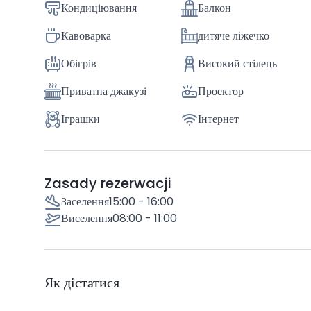
Кондиціювання
Балкон
Кавоварка
дитяче ліжечко
Обігрів
Високий стілець
Приватна джакузі
Проектор
Іграшки
Інтернет
Zasady rezerwacji
Заселення
15:00 - 16:00
Виселення
08:00 - 11:00
Як дістатися