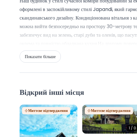
Наш будинок у стилі сучасної комори побудований за ек
оформлені в заспокійливому стилі Japandi, який гармо
скандинавського дизайну. Кондиціонована вітальня з кам
можна вийти безпосередньо на простору 30-метрову тера
забезпечує вид на зелень, старі дуби та оленів, що пасу
окрема та повністю обладнана кухня.На другому поверс
Кожна з кімнат має вихід на балкон з видом на гори Ізер
Показати більше
струмка. Додатковою атракцією є гарячий джакузі, до я
Запрошуємо до нашого унікального будинку, де сучасни
Відкрий інші місця
Миттєве підтвердження
Миттєве підтвердження
1
/
0