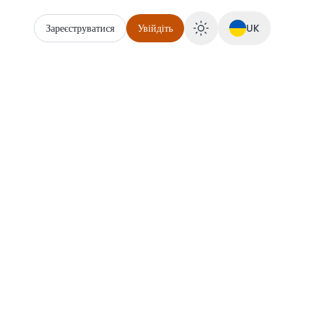
Зареєструватися
Увійдіть
UK