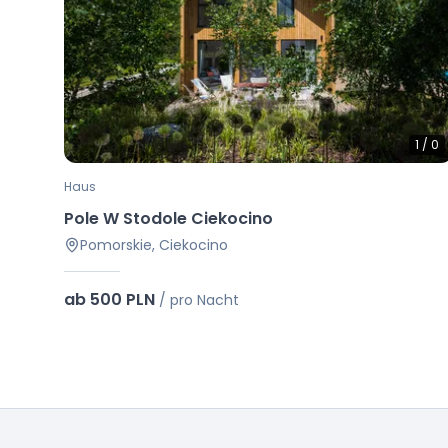
1
/
0
Haus
Pole W Stodole Ciekocino
Pomorskie, Ciekocino
ab 500 PLN
/
pro Nacht