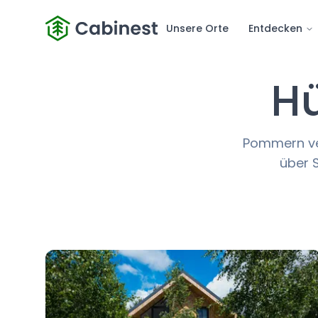
Unsere Orte
Entdecken
H
Pommern ver
über S