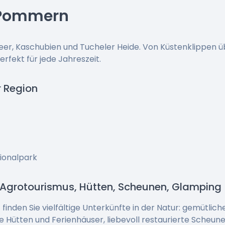
 Pommern
r, Kaschubien und Tucheler Heide. Von Küstenklippen üb
rfekt für jede Jahreszeit.
r Region
tionalpark
 Agrotourismus, Hütten, Scheunen, Glamping
inden Sie vielfältige Unterkünfte in der Natur: gemütlic
e Hütten und Ferienhäuser, liebevoll restaurierte Scheun