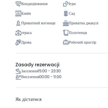
Кондиціювання
Ігри
Камін
Сад
Приватний вогнище
Приватна джакузі
тераса
Полотенця
Дрова
Робочий простір
Zasady rezerwacji
Заселення
15:00 - 23:30
Виселення
00:00 - 11:00
Як дістатися