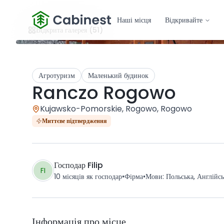
Наші місця
Відкривайте
Відкрита галерея
(51)
Агротуризм
Маленький будинок
Ranczo Rogowo
Kujawsko-Pomorskie, Rogowo, Rogowo
Миттєве підтвердження
Господар
Filip
FI
10 місяців
як господар
•
Фірма
•
Мови
:
Польська, Англійсь
Інформація про місце