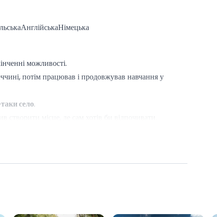
льська
Англійська
Німецька
інченні можливості.
ччині, потім працював і продовжував навчання у
-таки село
.
в створити місце, де сам хотів би відпочивати.
удильник,
запах свіжого повітря і це безцінне відчуття,
ня.
 деталь.