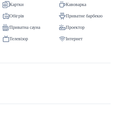
Картки
Кавоварка
Обігрів
Приватне барбекю
Приватна сауна
Проектор
Телевізор
Інтернет