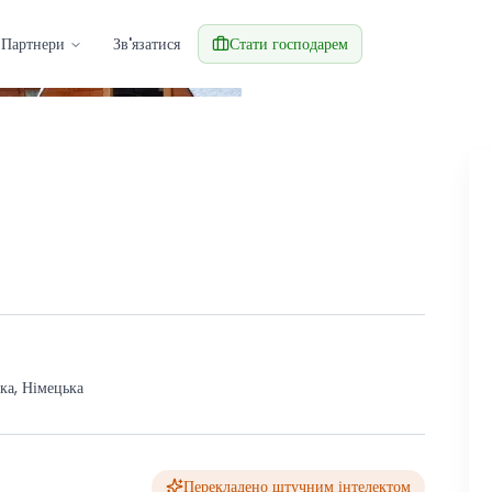
Партнери
Зв'язатися
Стати господарем
За
ка, Німецька
Перекладено штучним інтелектом