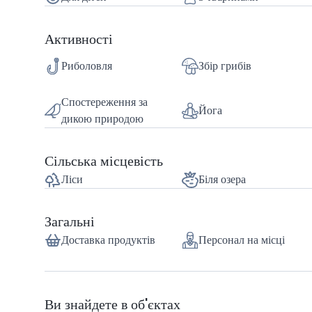
Ранчо Рогово – це місце, де кожна мить наповнена свобод
Ваші близькі та природа. Тут можна рибалити, читати к
Активності
дивитися на небо і слухати шум вітру в кронах дерев.
Риболовля
Збір грибів
Це місце, де легко знайти радість у простих задоволеннях
Приїжджайте, відпочиньте і дозвольте ранчо «Рогово» 
Спостереження за
Йога
дикою природою
Сільська місцевість
Ліси
Біля озера
Загальні
Доставка продуктів
Персонал на місці
Ви знайдете в об'єктах