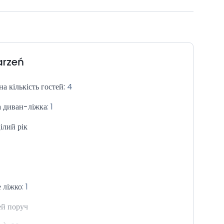
rzeń
а кількість гостей
:
4
 диван-ліжка
:
1
ілий рік
 ліжко
:
1
ей поруч