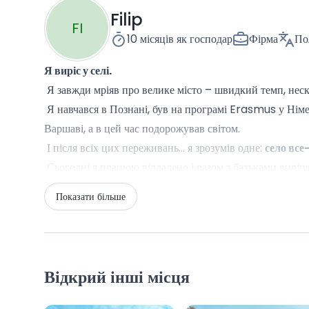
Filip
FI
10 місяців
як господар
Фірма
По
Я виріс у селі.
Я завжди мріяв про велике місто – швидкий темп, неск
Я навчався в Познані, був на програмі Erasmus у Німе
Варшаві, а в цей час подорожував світом.
І після всіх цих переживань… я зрозумів одне:
село все
Сьогодні я працюю віддалено і разом з батьками виріши
Без пробок, шуму, постійного стресу та метушні.
Показати більше
Натомість:
тиша, спокій, спів птахів як природний б
що
у тебе є час на все.
Ми хочемо, щоб це було твоє місце для перезавантажен
Для справжнього подиху.
Відкрий інші місця
На вихідні, які надовго залишаться в пам'яті.
Відпочинок від повсякденності – з турботою про кожну