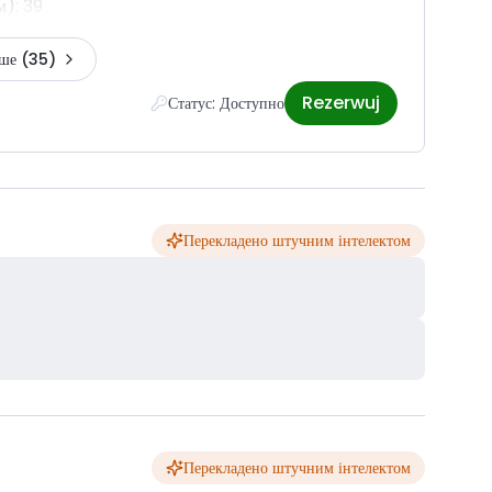
м)
:
39
ьше
(35)
Rezerwuj
Статус: Доступно
Перекладено штучним інтелектом
Перекладено штучним інтелектом