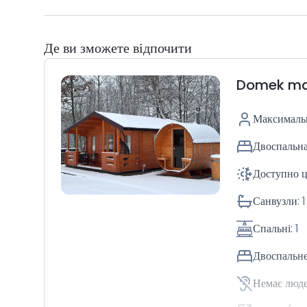
Де ви зможете відпочити
Domek ma
Максимальн
Двоспальна
Доступно ц
Санвузли
:
1
Спальні
:
1
Двоспальне
Немає люд