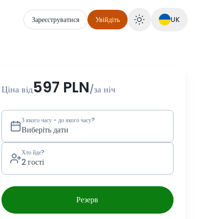
Зареєструватися
Увійдіть
UK
бронювати Ranczo Rogowo
597 PLN
Ціна від
/
за ніч
З якого часу - до якого часу?
Виберіть дати
Хто йде?
2 гості
Резерв