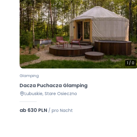
1
/
0
Glamping
Dacza Puchacza Glamping
Lubuskie, Stare Osieczno
ab 630 PLN
/
pro Nacht