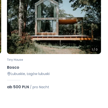
1
/
0
Tiny House
Bosco
Lubuskie, Łagów lubuski
ab 500 PLN
/
pro Nacht