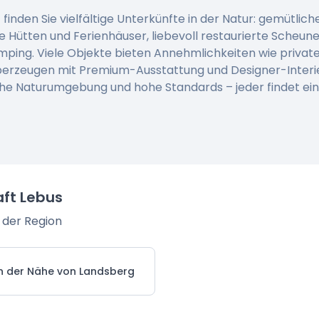
inden Sie vielfältige Unterkünfte in der Natur: gemütlic
e Hütten und Ferienhäuser, liebevoll restaurierte Scheun
amping. Viele Objekte bieten Annehmlichkeiten wie privat
berzeugen mit Premium-Ausstattung und Designer-Interi
che Naturumgebung und hohe Standards – jeder findet ei
aft Lebus
 der Region
in der Nähe von Landsberg